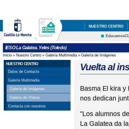
Pa
co
pri
NUESTRO CENTRO
EducamosC
PLAN DE LECTURA
CRFP
IESO La Galatea. Yeles (Toledo)
Inicio
»
Nuestro Centro
»
Galería Multimedia
»
Galería de Imágenes
Se encuentra usted aquí
NUESTRO CENTRO
Vuelta al in
Datos de Contacto
Galería Multimedia
Basma El kira y 
Galería de Imágenes
nos dedican junt
Galería de Vídeos
Contacta con nosotros
"Los alumnos de 
La Galatea da l